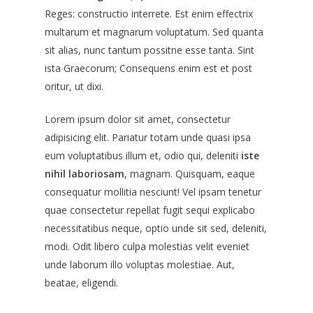
Reges: constructio interrete. Est enim effectrix
multarum et magnarum voluptatum. Sed quanta
sit alias, nunc tantum possitne esse tanta.
Sint
ista Graecorum;
Consequens enim est et post
oritur, ut dixi.
Lorem ipsum dolor sit amet, consectetur
adipisicing elit. Pariatur totam unde quasi ipsa
eum voluptatibus illum et, odio qui, deleniti
iste
nihil laboriosam
, magnam. Quisquam, eaque
consequatur mollitia nesciunt! Vel ipsam tenetur
quae consectetur repellat fugit sequi explicabo
necessitatibus neque, optio unde sit sed, deleniti,
modi. Odit libero culpa molestias velit eveniet
unde laborum illo voluptas molestiae. Aut,
beatae, eligendi.