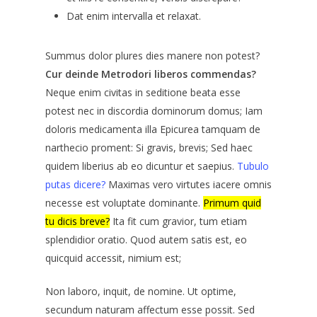
Dat enim intervalla et relaxat.
Summus dolor plures dies manere non potest?
Cur deinde Metrodori liberos commendas?
Neque enim civitas in seditione beata esse
potest nec in discordia dominorum domus; Iam
doloris medicamenta illa Epicurea tamquam de
narthecio proment: Si gravis, brevis; Sed haec
quidem liberius ab eo dicuntur et saepius.
Tubulo
putas dicere?
Maximas vero virtutes iacere omnis
necesse est voluptate dominante.
Primum quid
tu dicis breve?
Ita fit cum gravior, tum etiam
splendidior oratio. Quod autem satis est, eo
quicquid accessit, nimium est;
Non laboro, inquit, de nomine. Ut optime,
secundum naturam affectum esse possit. Sed