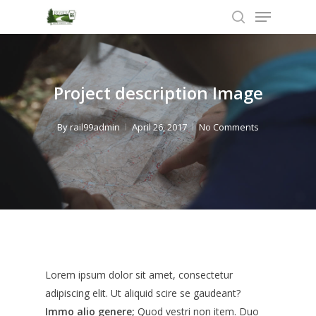
Menu
Skip
to
search
Close
main
Menu
content
Project description Image
By
rail99admin
April 26, 2017
No Comments
Lorem ipsum dolor sit amet, consectetur
adipiscing elit. Ut aliquid scire se gaudeant?
Immo alio genere;
Quod vestri non item.
Duo