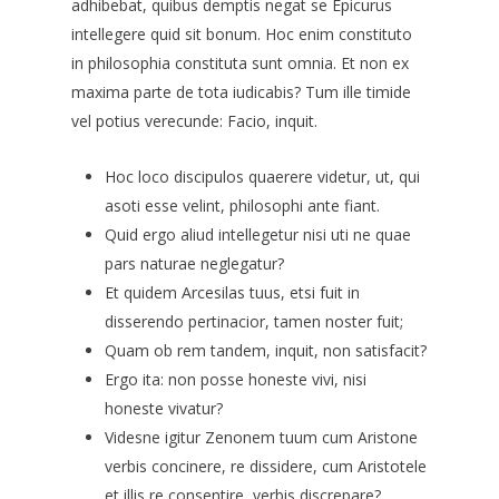
adhibebat, quibus demptis negat se Epicurus
intellegere quid sit bonum. Hoc enim constituto
in philosophia constituta sunt omnia. Et non ex
maxima parte de tota iudicabis? Tum ille timide
vel potius verecunde: Facio, inquit.
Hoc loco discipulos quaerere videtur, ut, qui
asoti esse velint, philosophi ante fiant.
Quid ergo aliud intellegetur nisi uti ne quae
pars naturae neglegatur?
Et quidem Arcesilas tuus, etsi fuit in
disserendo pertinacior, tamen noster fuit;
Quam ob rem tandem, inquit, non satisfacit?
Ergo ita: non posse honeste vivi, nisi
honeste vivatur?
Videsne igitur Zenonem tuum cum Aristone
verbis concinere, re dissidere, cum Aristotele
et illis re consentire, verbis discrepare?