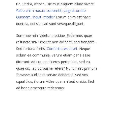
ille, ut dixi, vitiose. Dicimus aliquem hilare vivere;
Ratio enim nostra consentit, pugnat oratio.
Quonam, inquit, modo?
Eorum enim est haec
querela, qui sibi cari sunt seseque diligunt.
Summae mihi videtur inscitiae.
Eademne, quae
restincta siti?
Hoc est non dividere, sed frangere.
Sed fortuna fortis;
Confecta res esset.
Neque
solum ea communia, verum etiam paria esse
dixerunt. Ad corpus diceres pertinere-, sed ea,
quae dixi, ad corpusne refers? Nunc haec primum
fortasse audientis servire debemus. Sed vos
squalidius, illorum vides quam niteat oratio. Sed
ad bona praeterita redeamus.